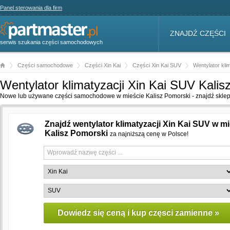
Panel sterowania dla firm
ZNAJDŹ CZĘŚCI
serwis szukania części samochodowych
Części samochodowe
Części Xin Kai
Części Xin Kai SUV
Wentylator kli
Wentylator klimatyzacji Xin Kai SUV Kalis
Nowe lub używane części samochodowe w mieście Kalisz Pomorski - znajdź sklep 
Znajdź wentylator klimatyzacji Xin Kai SUV w m
Kalisz Pomorski
za najniższą cenę w Polsce!