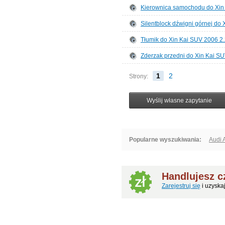
Kierownica samochodu do Xin
Silentblock dźwigni górnej do
Tłumik do Xin Kai SUV 2006 2
Zderzak przedni do Xin Kai SU
1
2
Strony:
Popularne wyszukiwania:
Audi 
Handlujesz 
Zarejestruj się
i uzyska