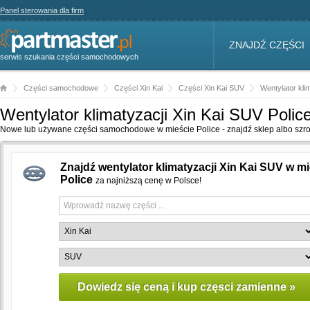
Panel sterowania dla firm
ZNAJDŹ CZĘŚCI
serwis szukania części samochodowych
Części samochodowe
Części Xin Kai
Części Xin Kai SUV
Wentylator kli
Wentylator klimatyzacji Xin Kai SUV Polic
Nowe lub używane części samochodowe w mieście Police - znajdź sklep albo szro
Znajdź wentylator klimatyzacji Xin Kai SUV w m
Police
za najniższą cenę w Polsce!