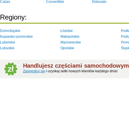
Calais
Convertible
Eldorado
Regiony:
Dolnośląskie
Łódzkie
Podk
Kujawsko-pomorskie
Małopolskie
Podl
Lubelskie
Mazowieckie
Pomo
Lubuskie
Opolskie
Śląs
Handlujesz częściami samochodowymi
Zarejestruj się
i uzyskaj setki nowych klientów każdego dnia!