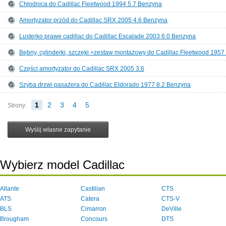
Chłodnica do Cadillac Fleetwood 1994 5.7 Benzyna
Amortyzator przód do Cadillac SRX 2005 4.6 Benzyna
Lusterko prawe cadillac do Cadillac Escalade 2003 6.0 Benzyna
Bębny, cylinderki, szczęki +zestaw montażowy do Cadillac Fleetwood 1957
Części amortyzator do Cadillac SRX 2005 3.6
Szyba drzwi pasażera do Cadillac Eldorado 1977 8.2 Benzyna
1
2
3
4
5
Strony:
Wybierz model Cadillac
Allante
Castilian
CTS
ATS
Catera
CTS-V
BLS
Cimarron
DeVille
Brougham
Concours
DTS