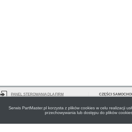
PANEL STEROWANIA DLA FIRM
CZĘŚCI SAMOCH
PartMaster.pl nie ponosi odpowiedzialności za
Serwis PartMaster.pl korzysta z plików cookies w celu realizacji us
Wysłać zapytanie na
jakość części zamiennych i usług osób trzecich.
przechowywania lub dostępu do plików cookie
Historia wyszukiwan
Korzystanie z serwisu oznacza akceptację
regulaminu
.
Znajdź
częśći samo
według marek
© 2014-2026 PartMaster.pl
Wszelkie prawa zastrzeżone.