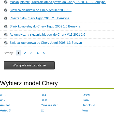
Maska, błotniki, zderzak lampa prawa do Chery E5 2014 1.8 Benzyna
Głowica cylindrów do Chery Amulet 2008 1.6
Rozrząd do Chery Tiggo 2010 2.0 Benzyna
Silnik kompletny do Chery Tiggo 2009 1.6 Benzyna
Automatyczna skrzynia biegów do Chery M11 2011 1.6
Świeca zapłonowa do Chery Jaggi 2008 1.3 Benzyn
1
2
3
4
5
Strony:
Wybierz model Chery
A13
B14
Eastar
A19
Beat
Elara
Amulet
Crosseastar
Flagcloud
Arrizo 3
E5
Fora