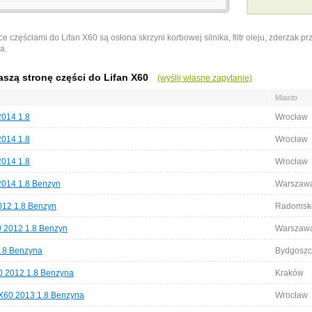
ce częściami do Lifan X60 są
osłona skrzyni korbowej silnika
,
filtr oleju
,
zderzak pr
za
.
aszą stronę części do Lifan X60
(wyślij własne zapytanie)
Miasto
2014 1.8
Wrocław
2014 1.8
Wrocław
2014 1.8
Wrocław
 2014 1.8 Benzyn
Warszaw
012 1.8 Benzyn
Radomsk
0 2012 1.8 Benzyn
Warszaw
1.8 Benzyna
Bydgoszc
0 2012 1.8 Benzyna
Kraków
 X60 2013 1.8 Benzyna
Wrocław