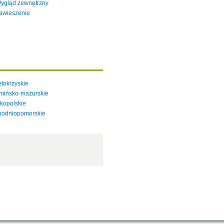
ygląd zewnętrzny
awieszenie
tokrzyskie
mińsko-mazurskie
kopolskie
hodniopomorskie