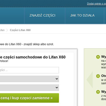
Dodaj opinie o 
ZNAJDŹ CZĘŚCI
JAK TO DZIAŁA
ifan
Części Lifan X60
 do Lifan X60 - znajdź sklep albo szrot.
Wy
ie części samochodowe do Lifan X60
na 
olsce!
wym
was
Ot
w c
sam
Wy
z n
dos