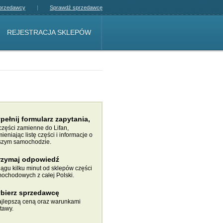
sprzedawcy
Sprawdź sprzedawcę
REJESTRACJA SKLEPÓW
pełnij formularz zapytania,
części zamienne do Lifan,
ieniając listę części i informacje o
zym samochodzie.
rzymaj odpowiedź
iągu kilku minut od sklepów części
ochodowych z całej Polski.
bierz sprzedawcę
ajlepszą ceną oraz warunkami
tawy.