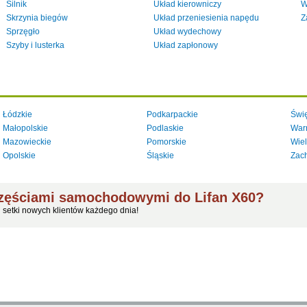
Silnik
Układ kierowniczy
W
Skrzynia biegów
Układ przeniesienia napędu
Z
Sprzęgło
Układ wydechowy
Szyby i lusterka
Układ zapłonowy
Łódzkie
Podkarpackie
Świę
Małopolskie
Podlaskie
War
Mazowieckie
Pomorskie
Wiel
Opolskie
Śląskie
Zac
częściami samochodowymi do Lifan X60?
j setki nowych klientów każdego dnia!