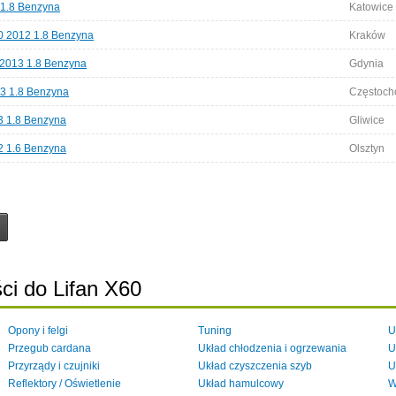
 1.8 Benzyna
Katowice
0 2012 1.8 Benzyna
Kraków
 2013 1.8 Benzyna
Gdynia
13 1.8 Benzyna
Częstoc
13 1.8 Benzyna
Gliwice
12 1.6 Benzyna
Olsztyn
ci do Lifan X60
Opony i felgi
Tuning
U
Przegub cardana
Układ chłodzenia i ogrzewania
U
Przyrządy i czujniki
Układ czyszczenia szyb
U
Reflektory / Oświetlenie
Układ hamulcowy
W