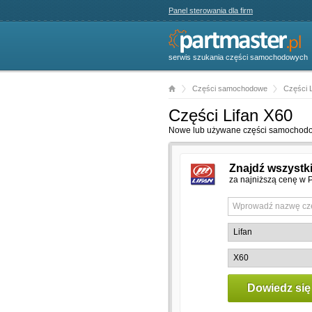
Panel sterowania dla firm
serwis szukania części samochodowych
Części samochodowe
Części L
Części Lifan X60
Nowe lub używane części samochodowe
Znajdź wszystk
za najniższą cenę w P