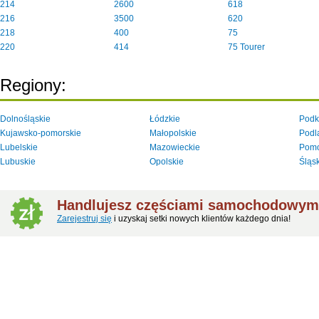
214
2600
618
216
3500
620
218
400
75
220
414
75 Tourer
Regiony:
Dolnośląskie
Łódzkie
Podk
Kujawsko-pomorskie
Małopolskie
Podl
Lubelskie
Mazowieckie
Pomo
Lubuskie
Opolskie
Śląs
Handlujesz częściami samochodowym
Zarejestruj się
i uzyskaj setki nowych klientów każdego dnia!