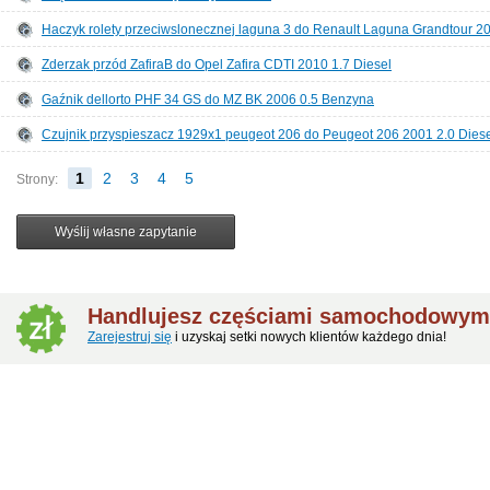
Haczyk rolety przeciwslonecznej laguna 3 do Renault Laguna Grandtour 20
Zderzak przód ZafiraB do Opel Zafira CDTI 2010 1.7 Diesel
Gaźnik dellorto PHF 34 GS do MZ BK 2006 0.5 Benzyna
Czujnik przyspieszacz 1929x1 peugeot 206 do Peugeot 206 2001 2.0 Dies
1
2
3
4
5
Strony:
Handlujesz częściami samochodowym
Zarejestruj się
i uzyskaj setki nowych klientów każdego dnia!