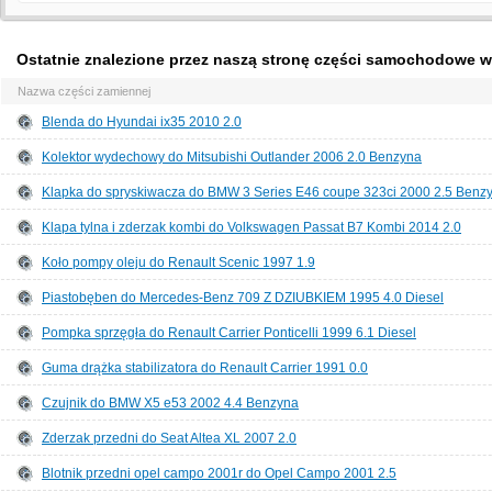
Ostatnie znalezione przez naszą stronę części samochodowe 
Nazwa części zamiennej
Blenda do Hyundai ix35 2010 2.0
Kolektor wydechowy do Mitsubishi Outlander 2006 2.0 Benzyna
Klapka do spryskiwacza do BMW 3 Series E46 coupe 323ci 2000 2.5 Benz
Klapa tylna i zderzak kombi do Volkswagen Passat B7 Kombi 2014 2.0
Koło pompy oleju do Renault Scenic 1997 1.9
Piastobęben do Mercedes-Benz 709 Z DZIUBKIEM 1995 4.0 Diesel
Pompka sprzęgła do Renault Carrier Ponticelli 1999 6.1 Diesel
Guma drążka stabilizatora do Renault Carrier 1991 0.0
Czujnik do BMW X5 e53 2002 4.4 Benzyna
Zderzak przedni do Seat Altea XL 2007 2.0
Blotnik przedni opel campo 2001r do Opel Campo 2001 2.5