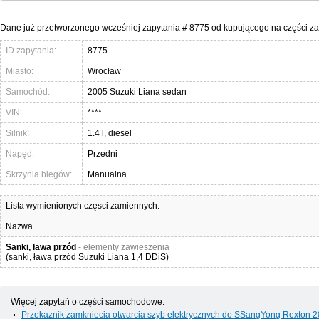
Dane już przetworzonego wcześniej zapytania # 8775 od kupującego na części z
ID zapytania:
8775
Miasto:
Wrocław
Samochód:
2005 Suzuki Liana sedan
VIN:
****
Silnik:
1.4 l, diesel
Napęd:
Przedni
Skrzynia biegów:
Manualna
Lista wymienionych częsci zamiennych:
Nazwa
Sanki, ława przód
- elementy zawieszenia
(sanki, ława przód Suzuki Liana 1,4 DDiS)
Więcej zapytań o części samochodowe:
Przekaznik zamkniecia otwarcia szyb elektrycznych do SSangYong Rexton 2