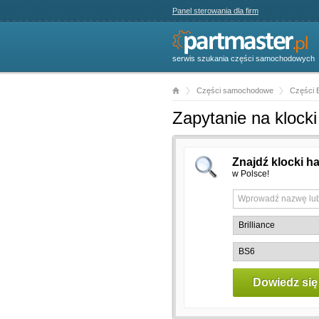
Panel sterowania dla firm
serwis szukania części samochodowych
Części samochodowe
Części B
Zapytanie na klock
Znajdź klocki h
w Polsce!