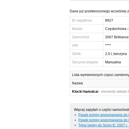
Dane już przetworzonego wcześniej z
ID zapytania:
8927
Miasto:
Częstochowa
(
Samochód:
2007 Brillianc
VIN:
****
Silnik:
2.0 l, benzyna
Skrzynia biegów:
Manualna
Lista wymienionych częsci zamienn
Nazwa
Klocki hamulcai
- elementy układu
Więcej zapytań o części samocho
Pasek pompy wspomagania do Br
Pasek pompy wspomagania do Br
Tylne lampy do Scion tC 2007 г.,