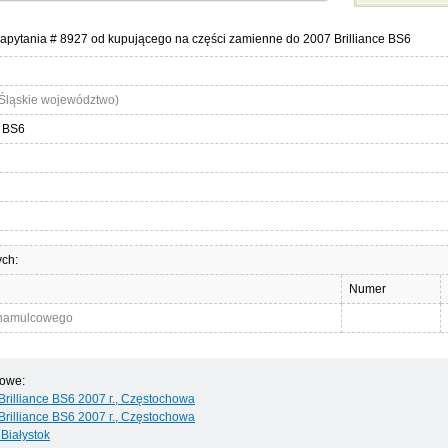
apytania # 8927 od kupującego na części zamienne do 2007 Brilliance BS6
Śląskie województwo)
e BS6
ych:
Numer
 hamulcowego
dowe:
illiance BS6 2007 г., Częstochowa
illiance BS6 2007 г., Częstochowa
 Białystok