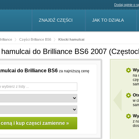
Dodaj opinie o 
ZNAJDŹ CZĘŚCI
JAK TO DZIAŁA
rilliance
Części Brilliance BS6
Klocki hamulcai
i hamulcai do Brilliance BS6 2007 (Często
Wy
amulcai do Brilliance BS6
za najniższą cenę
na 
czę
sam
Ot
w c
sam
Wy
z n
dos