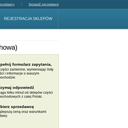
sprzedawcy
Sprawdź sprzedawcę
REJESTRACJA SKLEPÓW
chowa)
pełnij formularz zapytania,
części zamienne, wymieniając listę
ści i informacje o waszym
ochodzie.
rzymaj odpowiedź
iągu kilku minut od sklepów części
ochodowych z całej Polski.
bierz sprzedawcę
ajlepszą ceną oraz warunkami
tawy.