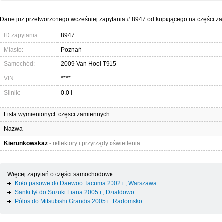
Dane już przetworzonego wcześniej zapytania # 8947 od kupującego na części 
ID zapytania:
8947
Miasto:
Poznań
Samochód:
2009 Van Hool T915
VIN:
****
Silnik:
0.0 l
Lista wymienionych częsci zamiennych:
Nazwa
Kierunkowskaz
- reflektory i przyrządy oświetlenia
Więcej zapytań o części samochodowe:
Koło pasowe do Daewoo Tacuma 2002 г., Warszawa
Sanki tył do Suzuki Liana 2005 г., Działdowo
Pólos do Mitsubishi Grandis 2005 г., Radomsko