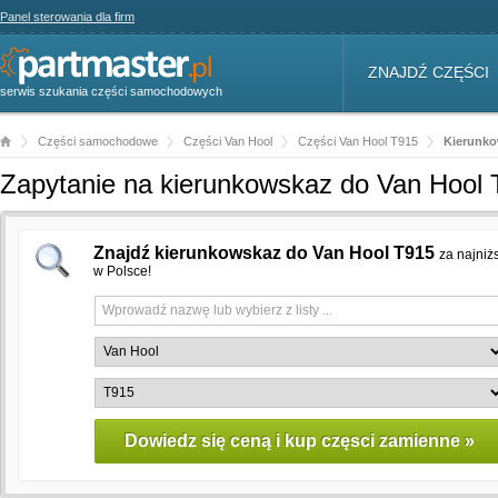
Panel sterowania dla firm
ZNAJDŹ CZĘŚCI
serwis szukania części samochodowych
Części samochodowe
Części Van Hool
Części Van Hool T915
Kierunk
Zapytanie na kierunkowskaz do Van Hool
Znajdź kierunkowskaz do Van Hool T915
za najniż
w Polsce!