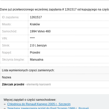
Dane już przetworzonego wcześniej zapytania # 1261517 od kupującego na częś
ID zapytania:
1261517
Miasto:
Kraków
Samochód:
1994 Volvo 460
VIN:
****
Silnik:
2.0 l, benzyn
Napęd:
Przedni
Skrzynia biegów:
Manualna
Lista wymienionych częsci zamiennych:
Nazwa
Zderzak przedni
- elementy karoserii
Więcej zapytań o części samochodowe:
Chłodnica do Renault Kangoo 2005 г., Szczecin
Sprężyna zawieszenia przód do Ford Scorpio 1988 г., Poznań