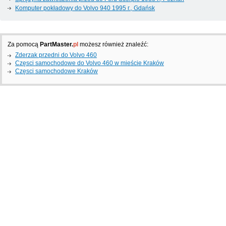
Komputer pokładowy do Volvo 940 1995 г., Gdańsk
Za pomocą
PartMaster.
pl
możesz również znaleźć:
Zderzak przedni do Volvo 460
Częsci samochodowe do Volvo 460 w mieście Kraków
Częsci samochodowe Kraków