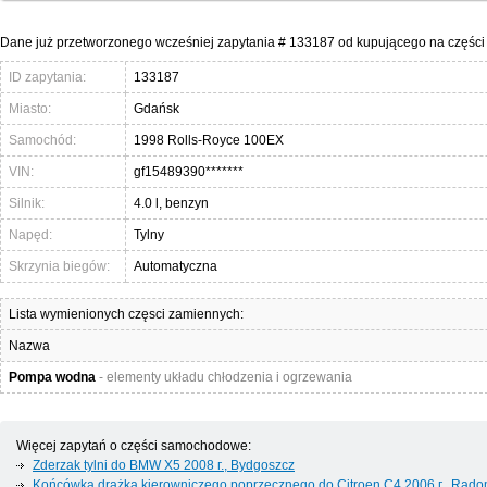
Dane już przetworzonego wcześniej zapytania # 133187 od kupującego na częśc
ID zapytania:
133187
Miasto:
Gdańsk
Samochód:
1998 Rolls-Royce 100EX
VIN:
gf15489390*******
Silnik:
4.0 l, benzyn
Napęd:
Tylny
Skrzynia biegów:
Automatyczna
Lista wymienionych częsci zamiennych:
Nazwa
Pompa wodna
- elementy układu chłodzenia i ogrzewania
Więcej zapytań o części samochodowe:
Zderzak tylni do BMW X5 2008 г., Bydgoszcz
Końcówka drążka kierowniczego poprzecznego do Citroen C4 2006 г., Rad