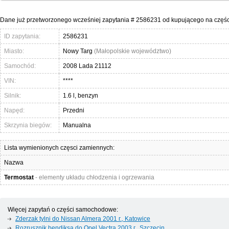
Dane już przetworzonego wcześniej zapytania # 2586231 od kupującego na częś
ID zapytania:
2586231
Miasto:
Nowy Targ
(Małopolskie województwo)
Samochód:
2008 Lada 21112
VIN:
****
Silnik:
1.6 l, benzyn
Napęd:
Przedni
Skrzynia biegów:
Manualna
Lista wymienionych częsci zamiennych:
Nazwa
Termostat
- elementy układu chłodzenia i ogrzewania
Więcej zapytań o części samochodowe:
Zderzak tylni do Nissan Almera 2001 г., Katowice
Rozrusznik bendiksa do Opel Vectra 2003 г., Szczecin