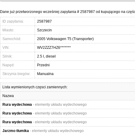
Dane już przetworzonego wcześniej zapytania # 2587987 od kupującego na częśc
ID zapytania:
2587987
Miasto:
Szczecin
Samochód:
2005 Volkswagen T5 (Transporter)
VIN:
WV2ZZZ7HZ6*******
Silnik:
2.5 l, diesel
Napęd:
Przedni
Skrzynia biegów:
Manualna
Lista wymienionych częsci zamiennych:
Nazwa
Rura wydechowa
- elementy układu wydechowego
Rura wydechowa
- elementy układu wydechowego
Rura wydechowa
- elementy układu wydechowego
Jarzmo tłumika
- elementy układu wydechowego