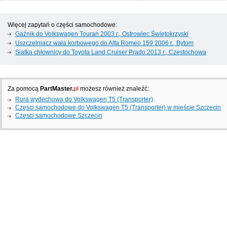
Więcej zapytań o części samochodowe:
Gaźnik do Volkswagen Touran 2003 г., Ostrowiec Świętokrzyski
Uszczelniacz wała korbowego do Alfa Romeo 159 2006 г., Bytom
Siatka chłownicy do Toyota Land Cruiser Prado 2013 г., Częstochowa
Za pomocą
PartMaster.
pl
możesz również znaleźć:
Rura wydechowa do Volkswagen T5 (Transporter)
Częsci samochodowe do Volkswagen T5 (Transporter) w mieście Szczecin
Częsci samochodowe Szczecin