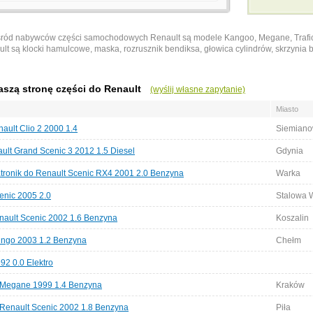
śród nabywców części samochodowych Renault są modele Kangoo, Megane, Trafic, 
t są klocki hamulcowe, maska, rozrusznik bendiksa, głowica cylindrów, skrzynia 
aszą stronę części do Renault
(wyślij własne zapytanie)
Miasto
ault Clio 2 2000 1.4
Siemiano
ault Grand Scenic 3 2012 1.5 Diesel
Gdynia
atronik do Renault Scenic RX4 2001 2.0 Benzyna
Warka
enic 2005 2.0
Stalowa 
ult Scenic 2002 1.6 Benzyna
Koszalin
ingo 2003 1.2 Benzyna
Chełm
92 0.0 Elektro
 Megane 1999 1.4 Benzyna
Kraków
 Renault Scenic 2002 1.8 Benzyna
Piła