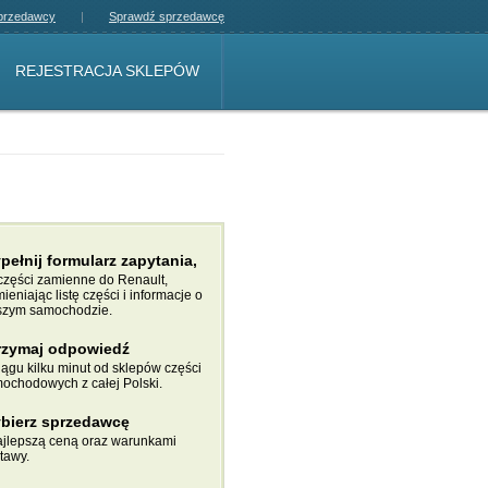
sprzedawcy
Sprawdź sprzedawcę
REJESTRACJA SKLEPÓW
pełnij formularz zapytania,
części zamienne do Renault,
ieniając listę części i informacje o
zym samochodzie.
rzymaj odpowiedź
iągu kilku minut od sklepów części
ochodowych z całej Polski.
bierz sprzedawcę
ajlepszą ceną oraz warunkami
tawy.