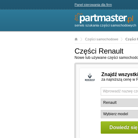
Panel sterowania dla firm
serwis szukania części samochodowych
Części samochodowe
Części 
Części Renault
Nowe lub używane części samochodowe
Znajdź wszystk
za najniższą cenę w P