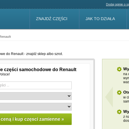
Dodaj opinie o 
ZNAJDŹ CZĘŚCI
JAK TO DZIAŁA
Renault
 do Renault - znajdź sklep albo szrot.
Wy
ie części samochodowe do Renault
na 
olsce!
wym
was
Ot
w c
sam
Wy
z n
dos