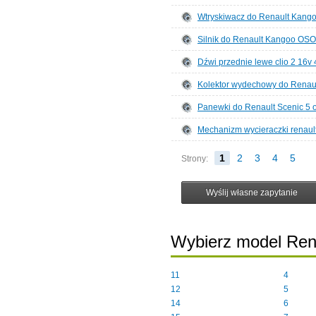
Wtryskiwacz do Renault Kan
Silnik do Renault Kangoo OS
Dźwi przednie lewe clio 2 16v
Kolektor wydechowy do Renau
Panewki do Renault Scenic 5 
Mechanizm wycieraczki renault 
1
2
3
4
5
Strony:
Wybierz model Ren
11
4
12
5
14
6