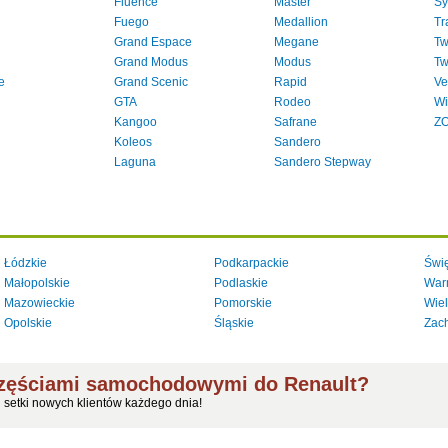
Fluence
Master
Sy
Fuego
Medallion
Tr
Grand Espace
Megane
Tw
Grand Modus
Modus
Tw
e
Grand Scenic
Rapid
Ve
GTA
Rodeo
Wi
Kangoo
Safrane
Z
Koleos
Sandero
Laguna
Sandero Stepway
Łódzkie
Podkarpackie
Świę
Małopolskie
Podlaskie
War
Mazowieckie
Pomorskie
Wiel
Opolskie
Śląskie
Zac
częściami samochodowymi do Renault?
j setki nowych klientów każdego dnia!