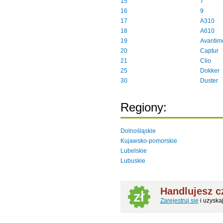
15
7
16
9
17
A310
18
A610
19
Avantim
20
Captur
21
Clio
25
Dokker
30
Duster
Regiony:
Dolnośląskie
Kujawsko-pomorskie
Lubelskie
Lubuskie
Handlujesz 
Zarejestruj się
i uzyska