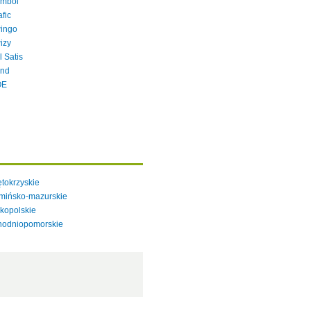
mbol
afic
ingo
izy
l Satis
nd
OE
tokrzyskie
mińsko-mazurskie
kopolskie
hodniopomorskie