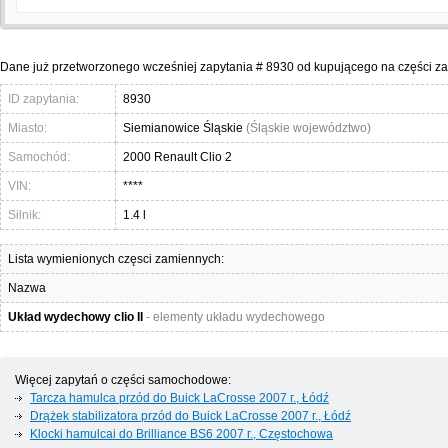
Dane już przetworzonego wcześniej zapytania # 8930 od kupującego na części z
ID zapytania:
8930
Miasto:
Siemianowice Śląskie
(Śląskie województwo)
Samochód:
2000 Renault Clio 2
VIN:
****
Silnik:
1.4 l
Lista wymienionych częsci zamiennych:
Nazwa
Układ wydechowy clio II
- elementy układu wydechowego
Więcej zapytań o części samochodowe:
Tarcza hamulca przód do Buick LaCrosse 2007 г., Łódź
Drążek stabilizatora przód do Buick LaCrosse 2007 г., Łódź
Klocki hamulcai do Brilliance BS6 2007 г., Częstochowa