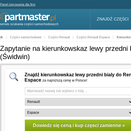
Panel sterowania dla firm
ZNAJDŹ CZĘŚCI
serwis szukania części samochodowych
Części samochodowe
Części Renault
Części Renault Espace
Kierunko
Zapytanie na kierunkowskaz lewy przedni 
(Świdwin)
Znajdź kierunkowskaz lewy przedni bialy do Ren
Espace
za najniższą cenę w Polsce!