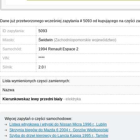
Dane już przetworzonego wcześniej zapytania # 5093 od kupującego na części 
ID zapytania:
5093
Miasto:
Świdwin
(Zachodniopomorskie województwo)
Samochód:
1994 Renault Espace 2
VIN:
****
Silnik:
2.0 l
Lista wymienionych częsci zamiennych:
Nazwa
Kierunkowskaz lewy przedni bialy
- elektryka
Więcej zapytań o części samochodowe:
Listwa wtryskowa i wtryski do Nissan Micra 1996 г., Lublin
Skrzynia biegów do Mazda 6 2004 г., Gorzów Wielkopolski
Szyba do drzwi kierowcy do Lancia Kappa 1995 г., Tarnów