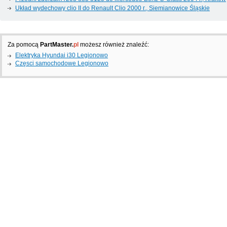
Układ wydechowy clio II do Renault Clio 2000 г., Siemianowice Śląskie
Za pomocą
PartMaster.
pl
możesz również znaleźć:
Elektryka Hyundai i30 Legionowo
Częsci samochodowe Legionowo