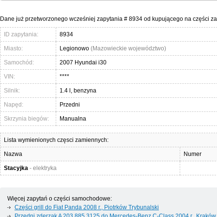
Dane już przetworzonego wcześniej zapytania # 8934 od kupującego na części z
ID zapytania:
8934
Miasto:
Legionowo
(Mazowieckie województwo)
Samochód:
2007 Hyundai i30
VIN:
****
Silnik:
1.4 l, benzyna
Napęd:
Przedni
Skrzynia biegów:
Manualna
Lista wymienionych częsci zamiennych:
Nazwa
Numer
Stacyjka
- elektryka
Więcej zapytań o części samochodowe:
Części grill do Fiat Panda 2008 г., Piotrków Trybunalski
Przedni zderzak A 203 885 3125 do Mercedes-Benz C-Class 2004 г., Kraków