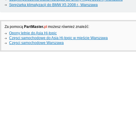
Sprężarka klimatyzacji do BMW X5 2008 г., Warszawa
Za pomocą
PartMaster.
pl
możesz również znaleźć:
Opony letnie do Asia Hi-topic
Częsci samochodowe do Asia Hi-topic w mieście Warszawa
Częsci samochodowe Warszawa