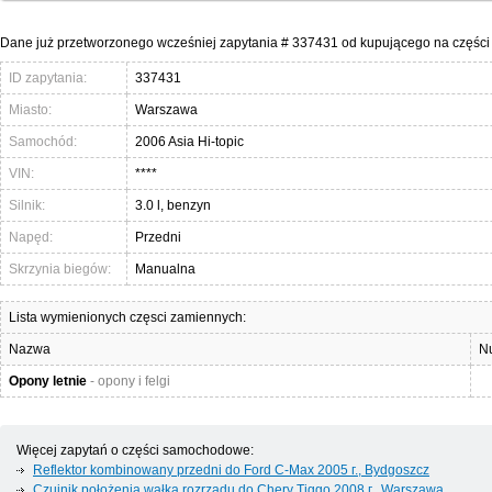
Dane już przetworzonego wcześniej zapytania # 337431 od kupującego na części 
ID zapytania:
337431
Miasto:
Warszawa
Samochód:
2006 Asia Hi-topic
VIN:
****
Silnik:
3.0 l, benzyn
Napęd:
Przedni
Skrzynia biegów:
Manualna
Lista wymienionych częsci zamiennych:
Nazwa
N
Opony letnie
- opony i felgi
Więcej zapytań o części samochodowe:
Reflektor kombinowany przedni do Ford C-Max 2005 г., Bydgoszcz
Czujnik położenia wałka rozrządu do Chery Tiggo 2008 г., Warszawa